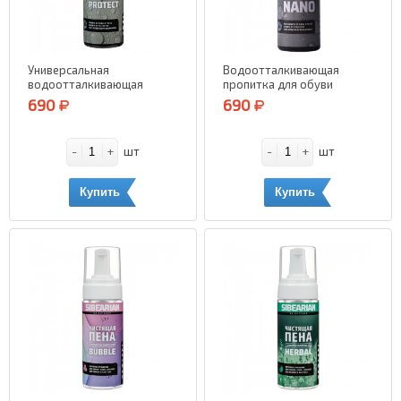
Универсальная
Водоотталкивающая
водоотталкивающая
пропитка для обуви
пропитка SIBEARIAN
SIBEARIAN Nano 150 мл.
690
690
Protect 150 мл.
-
+
-
+
шт
шт
Купить
Купить