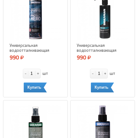
Универсальная
Универсальная
водоотталкивающая
водоотталкивающая
пропитка SIBEARIAN
пропитка SIBEARIAN Pro
990
990
Protect Hero 250 мл.
Go (спрей) 250 мл.
-
+
-
+
шт
шт
Купить
Купить