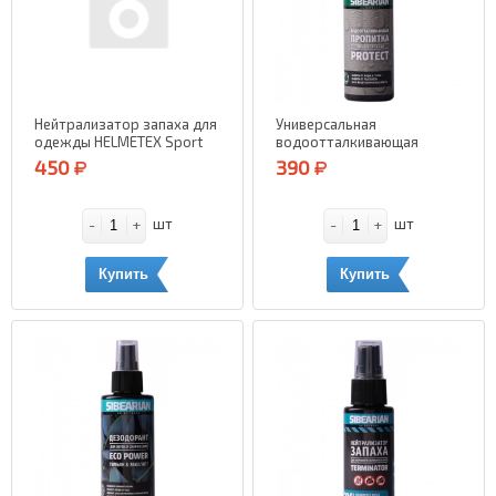
Нейтрализатор запаха для
Универсальная
одежды HELMETEX Sport
водоотталкивающая
(Нейтральный) 100 мл.
пропитка SIBEARIAN
450
390
Protect 50 мл.
-
+
-
+
шт
шт
Купить
Купить