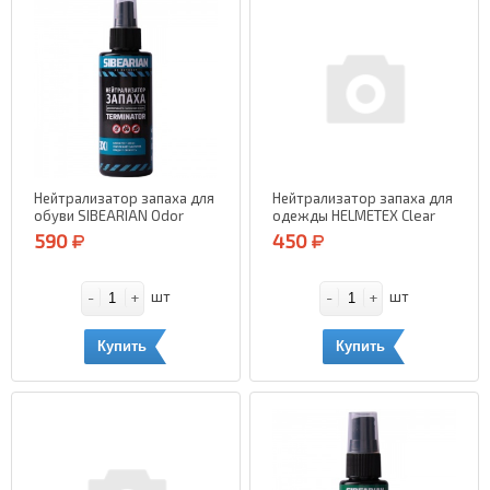
Нейтрализатор запаха для
Нейтрализатор запаха для
обуви SIBEARIAN Odor
одежды HELMETEX Clear
Terminator (Нейтральный)
(Нейтральный) 100 мл.
590
450
150 мл.
-
+
-
+
шт
шт
Купить
Купить