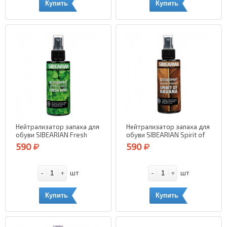
Купить
Купить
Нейтрализатор запаха для
Нейтрализатор запаха для
обуви SIBEARIAN Fresh
обуви SIBEARIAN Spirit of
Mint (Мята) 150 мл.
Havana (Табак и Ваниль)
590
590
150 мл.
-
+
-
+
шт
шт
Купить
Купить