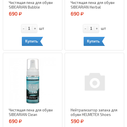
Чистящая пена для обуви
Чистящая пена для обуви
SIBEARIAN Bubble
SIBEARIAN Herbal
(жевательная резинка) 150
(альпийские травы) 150 мл.
690
690
мл.
-
+
-
+
шт
шт
Купить
Купить
Чистящая пена для обуви
Нейтрализатор запаха для
SIBEARIAN Clean
обуви HELMETEX Shoes
(Нейтральный) 150 мл.
(Нейтральный) 100 мл.
690
590