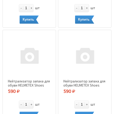
-
+
-
+
шт
шт
Купить
Купить
Нейтрализатор запаха для
Нейтрализатор запаха для
обуви HELMETEX Shoes
обуви HELMETEX Shoes
(Лаванда и Орхидея) 100
(Чай и Мята) 100 мл.
590
590
мл.
-
+
-
+
шт
шт