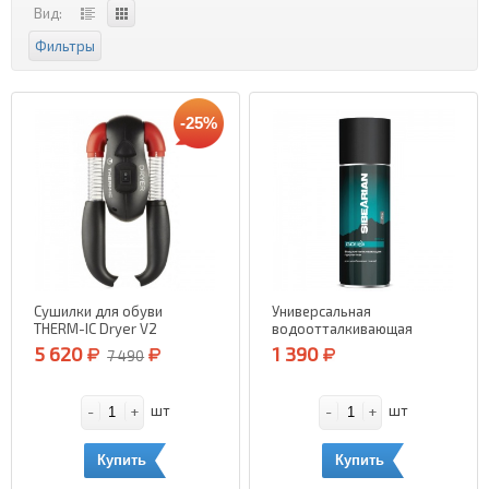
Вид:
Фильтры
-25%
Сушилки для обуви
Универсальная
THERM-IC Dryer V2
водоотталкивающая
пропитка SIBEARIAN Pro
5 620
1 390
7 490
Go (аэрозоль) 400 мл.
-
+
-
+
шт
шт
Купить
Купить