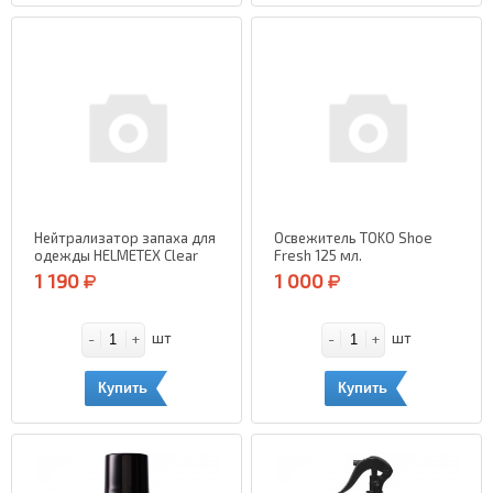
Нейтрализатор запаха для
Освежитель TOKO Shoe
одежды HELMETEX Clear
Fresh 125 мл.
(Нейтральный) 400 мл.
1 190
1 000
-
+
-
+
шт
шт
Купить
Купить