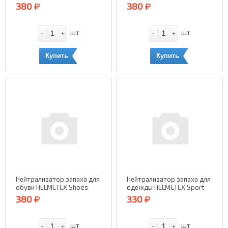
(Лаванда и Орхидея) 50
(Чай и Мята) 50 мл.
380
380
мл.
-
+
-
+
шт
шт
Купить
Купить
Нейтрализатор запаха для
Нейтрализатор запаха для
обуви HELMETEX Shoes
одежды HELMETEX Sport
(Нейтральный) 50 мл.
(Нейтральный) 50 мл.
380
330
-
+
-
+
шт
шт