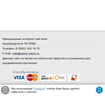
Официальный интернет-магазин
производителя
ТМ SPINE
Телефон:
8 (800
) 100
-19
-72
E-mail:
sale@spine-sport.ru
Данный сайт не является публичной офертой и основанием для
предъявления претензий.
Способы оплаты
Мы используем "
cookies
", чтобы Вам было удобно
работать с сайтом.
© spine-store.ru
Карта сайта
|
Информация