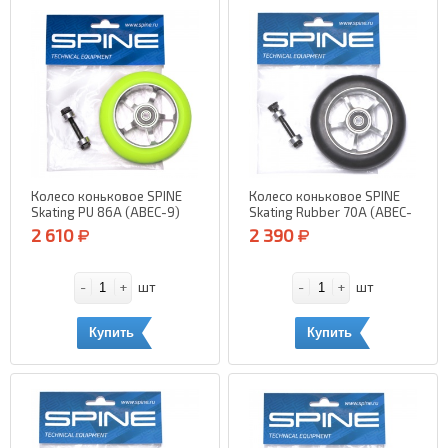
Колесо коньковое SPINE
Колесо коньковое SPINE
Skating PU 86A (ABEC-9)
Skating Rubber 70А (ABEC-
(зеленый)
5)
2 610
2 390
-
+
-
+
шт
шт
Купить
Купить