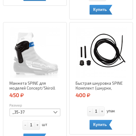
Купить
Манжета SPINE для
Быстрая шнуровка SPINE
моделей Concept/Skiroll
Комплект (шнурки,
Skate (правый)
механизм)
450
400
Размер
-
+
упак
_35-37
-
+
шт
Купить