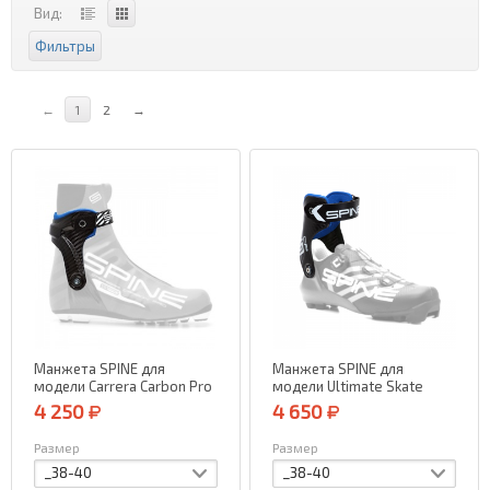
Вид:
Фильтры
←
1
2
→
Манжета SPINE для
Манжета SPINE для
модели Carrera Carbon Pro
модели Ultimate Skate
(правая)
(правая)
4 250
4 650
Размер
Размер
_38-40
_38-40