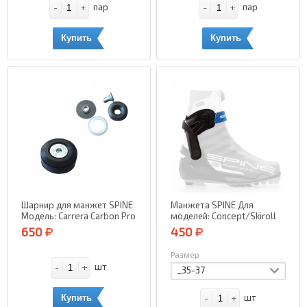
-
+
-
+
пар
пар
Купить
Купить
Шарнир для манжет SPINE
Манжета SPINE Для
Модель: Carrera Carbon Pro
моделей: Concept/Skiroll
Skate (левый)
650
450
Размер
-
+
шт
_35-37
-
+
шт
Купить