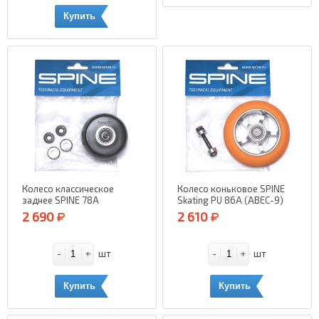
Купить
Колесо классическое
Колесо коньковое SPINE
заднее SPINE 78A
Skating PU 86A (ABEC-9)
(оранжевый)
2 690
2 610
-
+
-
+
шт
шт
Купить
Купить