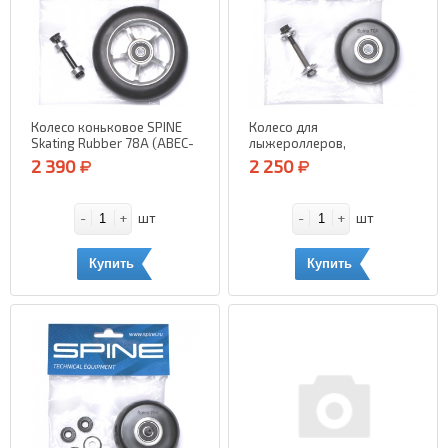
Колесо коньковое SPINE
Колесо для
Skating Rubber 78А (ABEC-
лыжероллеров,
5)
классическое, переднее
2 390
2 250
SPINE 70A
-
+
-
+
шт
шт
Купить
Купить