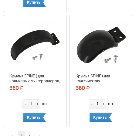
Купить
Крылья SPINE (для
Крылья SPINE (для
коньковых лыжероллеров,
классических
Ø100 мм.) (черный)
лыжероллеров, Ø67, 70
360
360
мм.) (черный)
-
+
-
+
шт
шт
Купить
Купить
←
1
2
→