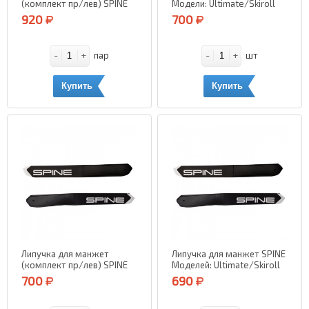
(комплект пр/лев) SPINE
Модели: Ultimate/Skiroll
Моделей: Concept
920
700
Skate/Polaris/Combi
-
+
-
+
пар
шт
Купить
Купить
Липучка для манжет
Липучка для манжет SPINE
(комплект пр/лев) SPINE
Моделей: Ultimate/Skiroll
для моделей Carrera
700
690