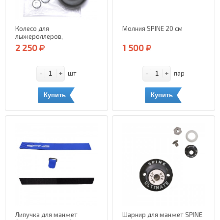
Колесо для
Молния SPINE 20 см
лыжероллеров,
классическое, переднее
2 250
1 500
SPINE 78A
-
+
-
+
шт
пар
Купить
Купить
Липучка для манжет
Шарнир для манжет SPINE