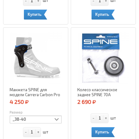
-
+
-
+
шт
шт
Купить
Купить
Манжета SPINE для
Колесо классическое
модели Carrera Carbon Pro
заднее SPINE 70A
(левая)
4 250
2 690
Размер
-
+
шт
_38-40
-
+
шт
Купить